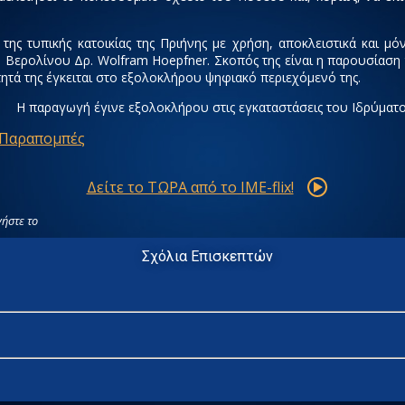
 της τυπικής κατοικίας της Πριήνης με χρήση, αποκλειστικά και μό
Βερολίνου Δρ. Wolfram Hoepfner. Σκοπός της είναι η παρουσίαση τη
τητά της έγκειται στο εξολοκλήρου ψηφιακό περιεχόμενό της.
Η παραγωγή έγινε εξολοκλήρου στις εγκαταστάσεις του Ιδρύματ
 Παραπομπές
Δείτε το ΤΩΡΑ από το IME-flix!
ήστε το
Σχόλια Επισκεπτών