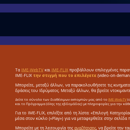
Τα
IME-WebTV
και
IME-FLIX
προβάλλουν επιλεγμένες παραγ
IME-FLIX
την στιγμή που το επιλέγετε
(video-on-deman
Μπορείτε, μεταξύ άλλων, να παρακολουθήσετε τις κινηματο
δράσεις του Ιδρύματος. Μεταξύ άλλων, θα βρείτε ντοκιμαντέ
Δείτε το σύνολο των διαθέσιμων εκπομπών μας από το
IME-WebTV
(
και το Πρόγραμμα (όλης της εβδομάδας) με πληροφορίες για την κάθ
Για το IME-FLIX, επιλέξτε από τη λίστα: «Επιλογή Κατηγορία
μέσα στον κύκλο («Play») για να μεταφερθείτε στην σελίδα
Μπορείτε με τη λειτουργία της
αναζήτησης
, να βρείτε την τ