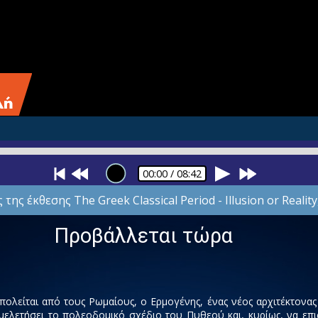
00:00
/ 08:42
ης έκθεσης The Greek Classical Period - Illusion or Realit
Προβάλλεται τώρα
ρπολείται από τους Ρωμαίους, ο Ερμογένης, ένας νέος αρχιτέκτονα
 μελετήσει το πολεοδομικό σχέδιο του Πυθεού και, κυρίως, να ε