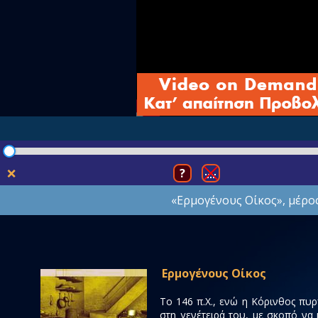
❌
?
«Ερμογένους Οίκος», μέρος τ
Ερμογένους Οίκος
Το 146 π.Χ., ενώ η Κόρινθος πυ
στη γενέτειρά του, με σκοπό να