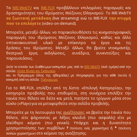
Τα
IME-WebTV
και
IME-FLIX
προβάλλουν επιλεγμένες παραγωγές και
δραστηριότητες του Ιδρύματος Μείζονος Ελληνισμού. Το IME-WebTV
σε ζωντανή μετάδοση
(live streaming) ενώ το IME-FLIX
την στιγμή
που το επιλέγετε
(video-on-demand).
Μπορείτε, μεταξύ άλλων, να παρακολουθήσετε τις κινηματογραφικές
παραγωγές του Ιδρύματος Μείζονος Ελληνισμού, καθώς και άλλο
οπτικοακουστικό υλικό με επίκεντρο τα έργα και τις
δράσεις του Ιδρύματος. Μεταξύ άλλων, θα βρείτε ντοκιμαντέρ,
θεατρικά έργα, εκδηλώσεις, συνέδρια, συνεντεύξεις και
παρουσιάσεις.
Δείτε το σύνολο των διαθέσιμων εκπομπών μας από το
IME-WebTV
(ανά ημέρα) από την
σελίδα:
Λίστα Βίντεο και Εκπομπών
και το Πρόγραμμα (όλης της εβδομάδας) με πληροφορίες για την κάθε ταινία ή
εκπομπή από τη σελίδα:
Πρόγραμμα
.
Για το IME-FLIX, επιλέξτε από τη λίστα: «Επιλογή Κατηγορίας», την
κατηγορία προβολής που επιθυμείτε, στη συνέχεια επιλέξτε την
ταινία που θέλετε να δείτε και μετά, πατήστε το τρίγωνο μέσα στον
κύκλο («Play») για να μεταφερθείτε στην σελίδα προβολής.
Μπορείτε με τη λειτουργία της
αναζήτησης
, να βρείτε την ταινία που
θέλετε, είτε ψάχνοντας με λέξεις κλειδιά (πιο ασφαλές) είτε με
ελεύθερο κείμενο (πιο γενικό). Υπάρχει και η δυνατότητα
χρησιμοποίησης των συμβόλων
?
ή
*
(ταύτιση ενός χαρακτήρα)
(ταύτιση
στο κείμενο της αναζήτησης.
πολλών χαρακτήρων)