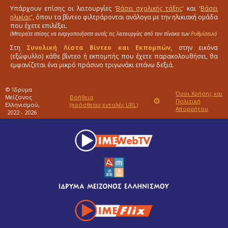
Υπάρχουν επίσης οι λειτουργίες '
Βάσει σχολικής τάξης
' και '
Βάσει
ηλικίας
', όπου τα βίντεο φιλτράρονται ανάλογα με την ηλικιακή ομάδα
που έχετε επιλέξει.
(Μπορείτε επίσης να ενεργοποιήσετε αυτές τις λειτουργίες από τον πίνακα των
Ρυθμίσεων
)
Στη
Συνολική Λίστα Βίντεο και Εκπομπών
, στην εικόνα
(εξώφυλλο) κάθε βίντεο ή εκπομπής που έχετε παρακολουθήσει, θα
εμφανίζεται ένα μικρό πράσινο τριγωνάκι επάνω δεξιά.
© Ίδρυμα
Όροι Χρήσης και
Μείζονος
Βοήθεια
⚙
Πολιτική
Ελληνισμού,
(πρόσθετες εντολές URL)
Απορρήτου
2022 - 2026