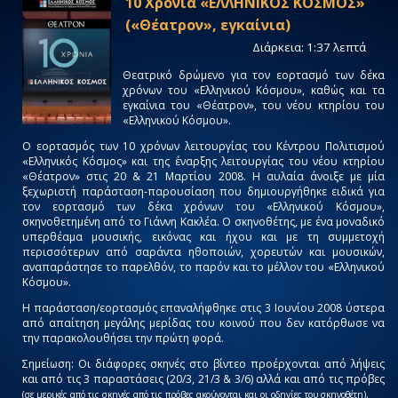
10 Χρόνια «ΕΛΛΗΝΙΚΟΣ ΚΟΣΜΟΣ»
(«Θέατρον», εγκαίνια)
Διάρκεια: 1:37 λεπτά
Θεατρικό δρώμενο για τον εορτασμό των δέκα
χρόνων του «Ελληνικού Κόσμου», καθώς και τα
εγκαίνια του «Θέατρον», του νέου κτηρίου του
«Ελληνικού Κόσμου».
Ο εορτασμός των 10 χρόνων λειτουργίας του Κέντρου Πολιτισμού
«Ελληνικός Κόσμος» και της έναρξης λειτουργίας του νέου κτηρίου
«Θέατρον» στις 20 & 21 Μαρτίου 2008. Η αυλαία άνοιξε με μία
ξεχωριστή παράσταση-παρουσίαση που δημιουργήθηκε ειδικά για
τον εορτασμό των δέκα χρόνων του «Ελληνικού Κόσμου»,
σκηνοθετημένη από το Γιάννη Κακλέα. Ο σκηνοθέτης, με ένα μοναδικό
υπερθέαμα μουσικής, εικόνας και ήχου και με τη συμμετοχή
περισσότερων από σαράντα ηθοποιών, χορευτών και μουσικών,
αναπαράστησε το παρελθόν, το παρόν και το μέλλον του «Ελληνικού
Κόσμου».
Η παράσταση/εορτασμός επαναλήφθηκε στις 3 Ιουνίου 2008 ύστερα
από απαίτηση μεγάλης μερίδας του κοινού που δεν κατόρθωσε να
την παρακολουθήσει την πρώτη φορά.
Σημείωση: Οι διάφορες σκηνές στο βίντεο προέρχονται από λήψεις
και από τις 3 παραστάσεις (20/3, 21/3 & 3/6) αλλά και από τις πρόβες
.
(σε μερικές από τις σκηνές από τις πρόβες ακούγονται και οι οδηγίες του σκηνοθέτη)