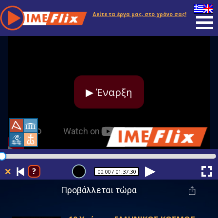
Δείτε τα έργα μας, στο χρόνο σας!
▶ Έναρξη
❌
?
00:00
/ 01:37:30
Προβάλλεται τώρα