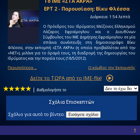
Το ΙΜΕ «ΣΤΑ ΑΚΡΑ»
ΕΡΤ 2 - Παρουσίαση: Βίκυ Φλέσσα
Διάρκεια: 1:54 λεπτά
O Πρόεδρος του Ιδρύματος Μείζονος Ελληνισμού
Λάζαρος Εφραίμογλου και ο Διευθύνων
Σύμβουλος του ΙΜΕ Δημήτρης Εφραίμογλου σε μία
σπάνια συνέντευξη στη δημοσιογράφο Βίκυ
Φλέσσα, στην εκπομπή «ΣΤΑ ΑΚΡΑ» (η οποία προβαλλόταν από την
«ΝΕΤ»), μιλάνε για το όραμά τους, τη διαδρομή της δημιουργίας του
Ιδρύματος και την πορεία τους (18/5/2012).
Περισσότερα ...
O κόμβος της Εκπομπής
Δείτε το ΤΩΡΑ από το IME-flix!
|
Βαθμολογήστε το
Σχόλια Επισκεπτών
Σχόλιο για αυτό το βίντεο:
Εισάγετε σχόλιο
⇧