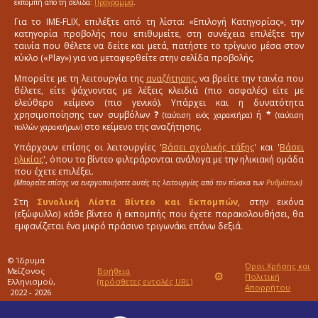
εκπομπή από τη σελίδα:
Πρόγραμμα
.
Για το IME-FLIX, επιλέξτε από τη λίστα: «Επιλογή Κατηγορίας», την
κατηγορία προβολής που επιθυμείτε, στη συνέχεια επιλέξτε την
ταινία που θέλετε να δείτε και μετά, πατήστε το τρίγωνο μέσα στον
κύκλο («Play») για να μεταφερθείτε στην σελίδα προβολής.
Μπορείτε με τη λειτουργία της
αναζήτησης
, να βρείτε την ταινία που
θέλετε, είτε ψάχνοντας με λέξεις κλειδιά (πιο ασφαλές) είτε με
ελεύθερο κείμενο (πιο γενικό). Υπάρχει και η δυνατότητα
χρησιμοποίησης των συμβόλων
?
ή
*
(ταύτιση ενός χαρακτήρα)
(ταύτιση
στο κείμενο της αναζήτησης.
πολλών χαρακτήρων)
Υπάρχουν επίσης οι λειτουργίες '
Βάσει σχολικής τάξης
' και '
Βάσει
ηλικίας
', όπου τα βίντεο φιλτράρονται ανάλογα με την ηλικιακή ομάδα
που έχετε επιλέξει.
(Μπορείτε επίσης να ενεργοποιήσετε αυτές τις λειτουργίες από τον πίνακα των
Ρυθμίσεων
)
Στη
Συνολική Λίστα Βίντεο και Εκπομπών
, στην εικόνα
(εξώφυλλο) κάθε βίντεο ή εκπομπής που έχετε παρακολουθήσει, θα
εμφανίζεται ένα μικρό πράσινο τριγωνάκι επάνω δεξιά.
© Ίδρυμα
Όροι Χρήσης και
Μείζονος
Βοήθεια
⚙
Πολιτική
Ελληνισμού,
(πρόσθετες εντολές URL)
Απορρήτου
2022 - 2026