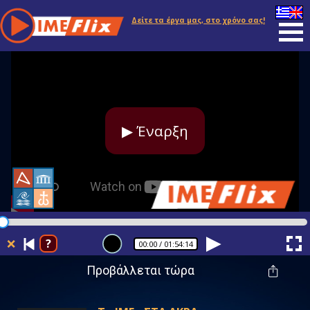
Δείτε τα έργα μας, στο χρόνο σας!
▶ Έναρξη
❌
?
00:00
/ 01:54:14
Προβάλλεται τώρα