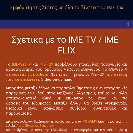
Εμφάνιση της λίστας με όλα
τα βίντεο του IME-flix
⇧
Σχετικά με το ΙΜΕ ΤV / IME-
FLIX
Τα
IME-WebTV
και
IME-FLIX
προβάλλουν επιλεγμένες παραγωγές και
δραστηριότητες του Ιδρύματος Μείζονος Ελληνισμού. Το IME-WebTV
σε ζωντανή μετάδοση
(live streaming) ενώ το IME-FLIX
την στιγμή
που το επιλέγετε
(video-on-demand).
Μπορείτε, μεταξύ άλλων, να παρακολουθήσετε τις κινηματογραφικές
παραγωγές του Ιδρύματος Μείζονος Ελληνισμού, καθώς και άλλο
οπτικοακουστικό υλικό με επίκεντρο τα έργα και τις
δράσεις του Ιδρύματος. Μεταξύ άλλων, θα βρείτε ντοκιμαντέρ,
θεατρικά έργα, εκδηλώσεις, συνέδρια, συνεντεύξεις και
παρουσιάσεις.
Δείτε το σύνολο των διαθέσιμων εκπομπών μας από το
IME-WebTV
(ανά ημέρα) από την
σελίδα:
Λίστα Βίντεο και Εκπομπών
και το Πρόγραμμα (όλης της εβδομάδας) με πληροφορίες για την κάθε ταινία ή