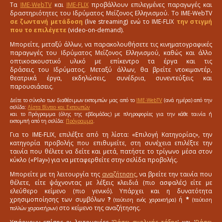
Τα
IME-WebTV
και
IME-FLIX
προβάλλουν επιλεγμένες παραγωγές και
δραστηριότητες του Ιδρύματος Μείζονος Ελληνισμού. Το IME-WebTV
σε ζωντανή μετάδοση
(live streaming) ενώ το IME-FLIX
την στιγμή
που το επιλέγετε
(video-on-demand).
Μπορείτε, μεταξύ άλλων, να παρακολουθήσετε τις κινηματογραφικές
παραγωγές του Ιδρύματος Μείζονος Ελληνισμού, καθώς και άλλο
οπτικοακουστικό υλικό με επίκεντρο τα έργα και τις
δράσεις του Ιδρύματος. Μεταξύ άλλων, θα βρείτε ντοκιμαντέρ,
θεατρικά έργα, εκδηλώσεις, συνέδρια, συνεντεύξεις και
παρουσιάσεις.
Δείτε το σύνολο των διαθέσιμων εκπομπών μας από το
IME-WebTV
(ανά ημέρα) από την
σελίδα:
Λίστα Βίντεο και Εκπομπών
και το Πρόγραμμα (όλης της εβδομάδας) με πληροφορίες για την κάθε ταινία ή
εκπομπή από τη σελίδα:
Πρόγραμμα
.
Για το IME-FLIX, επιλέξτε από τη λίστα: «Επιλογή Κατηγορίας», την
κατηγορία προβολής που επιθυμείτε, στη συνέχεια επιλέξτε την
ταινία που θέλετε να δείτε και μετά, πατήστε το τρίγωνο μέσα στον
κύκλο («Play») για να μεταφερθείτε στην σελίδα προβολής.
Μπορείτε με τη λειτουργία της
αναζήτησης
, να βρείτε την ταινία που
θέλετε, είτε ψάχνοντας με λέξεις κλειδιά (πιο ασφαλές) είτε με
ελεύθερο κείμενο (πιο γενικό). Υπάρχει και η δυνατότητα
χρησιμοποίησης των συμβόλων
?
ή
*
(ταύτιση ενός χαρακτήρα)
(ταύτιση
στο κείμενο της αναζήτησης.
πολλών χαρακτήρων)