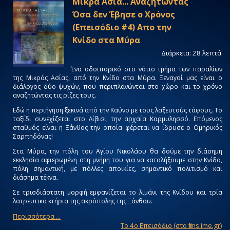
Mικρά Aσία... Aναζητώντας
Όσα δεν Έβησε ο Χρόνος
(Eπεισόδιο #4) Απο την
Κνίδο στα Μύρα
Διάρκεια: 28 λεπτά
Ένα οδοιπορικό στο νότιο τμήμα των παραλίων
της Μικράς Ασίας, από την Κνίδο στα Μύρα. Ξεναγοί μας είναι ο
διάλογος δύο ψυχών, που περιπλανώνται στο χώρο και το χρόνο
αναζητώντας τις ρίζες τους.
Εδώ η περιήγηση ξεκινά από την Καύνο με τους λαξευτούς τάφους. Το
ταξίδι συνεχίζεται στο Λίβισι, την αρχαία Καρμυλησσό. Επόμενος
σταθμός είναι η Ξάνθος την οποία φέρεται να ίδρυσε ο Ομηρικός
Σαρπηδόνας!
Στα Μύρα, την πόλη του Αγίου Νικολάου θα δούμε την διάσημη
εκκλησία αφιερωμένη στη μνήμη του για να καταλήξουμε στην Κνίδο,
πόλη σημαντική, με πόλλες αποικίες, σημαντικό πολιτισμό και
διάσημα τέκνα.
Σε τρισδιάστατη μορφή εμφανίζεται το λιμάνι της Κνίδου και τρία
λατρευτικά κτήρια της ακρόπολης της Ξάνθου.
Περισσότερα ...
Tο 4ο Eπεισόδιο (στο films.ime.gr)