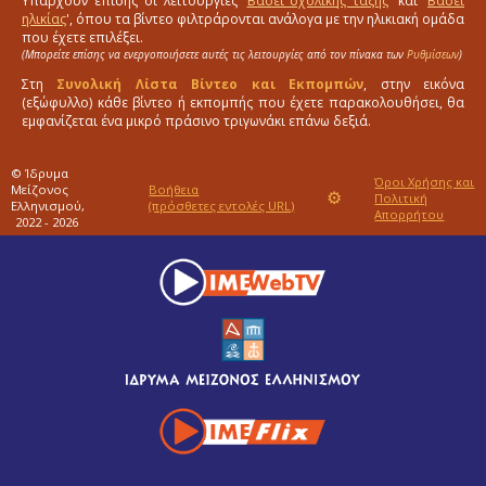
Υπάρχουν επίσης οι λειτουργίες '
Βάσει σχολικής τάξης
' και '
Βάσει
ηλικίας
', όπου τα βίντεο φιλτράρονται ανάλογα με την ηλικιακή ομάδα
που έχετε επιλέξει.
(Μπορείτε επίσης να ενεργοποιήσετε αυτές τις λειτουργίες από τον πίνακα των
Ρυθμίσεων
)
Στη
Συνολική Λίστα Βίντεο και Εκπομπών
, στην εικόνα
(εξώφυλλο) κάθε βίντεο ή εκπομπής που έχετε παρακολουθήσει, θα
εμφανίζεται ένα μικρό πράσινο τριγωνάκι επάνω δεξιά.
© Ίδρυμα
Όροι Χρήσης και
Μείζονος
Βοήθεια
⚙
Πολιτική
Ελληνισμού,
(πρόσθετες εντολές URL)
Απορρήτου
2022 - 2026