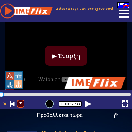
Δείτε τα έργα μας, στο χρόνο σας!
▶ Έναρξη
❌
?
00:00
/ 28:33
Προβάλλεται τώρα