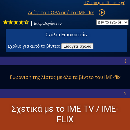
Η Σειρά (στο films.ime.gr)
Δείτε το ΤΩΡΑ από το IME-flix!
|
Βαθμολογήστε το
Σχόλια Επισκεπτών
Σχόλιο για αυτό το βίντεο:
Εισάγετε σχόλιο
⇧
Εμφάνιση της λίστας με όλα
τα βίντεο του IME-flix
⇧
Σχετικά με το ΙΜΕ ΤV / IME-
FLIX