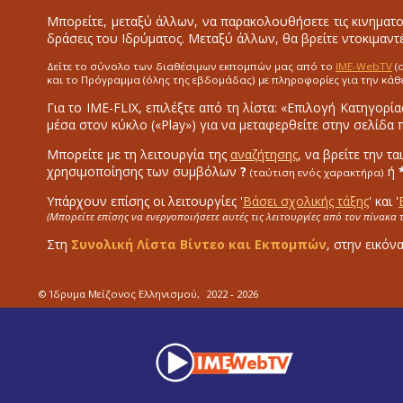
Μπορείτε, μεταξύ άλλων, να παρακολουθήσετε τις κινηματο
δράσεις του Ιδρύματος. Μεταξύ άλλων, θα βρείτε ντοκιμαντέ
Δείτε το σύνολο των διαθέσιμων εκπομπών μας από το
IME-WebTV
(
και το Πρόγραμμα (όλης της εβδομάδας) με πληροφορίες για την κάθ
Για το IME-FLIX, επιλέξτε από τη λίστα: «Επιλογή Κατηγορία
μέσα στον κύκλο («Play») για να μεταφερθείτε στην σελίδα
Μπορείτε με τη λειτουργία της
αναζήτησης
, να βρείτε την τ
χρησιμοποίησης των συμβόλων
?
ή
(ταύτιση ενός χαρακτήρα)
Υπάρχουν επίσης οι λειτουργίες '
Βάσει σχολικής τάξης
' και '
(Μπορείτε επίσης να ενεργοποιήσετε αυτές τις λειτουργίες από τον πίνακα
Στη
Συνολική Λίστα Βίντεο και Εκπομπών
, στην εικόν
© Ίδρυμα Μείζονος Ελληνισμού,
2022 - 2026