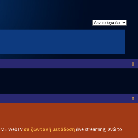
⇧
⇧
ο IME-WebTV
σε ζωντανή μετάδοση
(live streaming) ενώ το