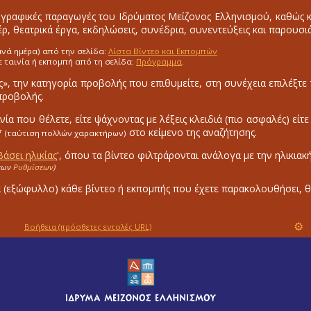
γραφικές παραγωγές του Ιδρύματος Μείζονος Ελληνισμού, καθώς και
ρ, θεατρικά έργα, εκδηλώσεις, συνέδρια, συνεντεύξεις και παρουσιά
ανά ημέρα) από την σελίδα:
Λίστα Βίντεο και Εκπομπών
ε ταινία ή εκπομπή από τη σελίδα:
Πρόγραμμα
.
ς», την κατηγορία προβολής που επιθυμείτε, στη συνέχεια επιλέξτε 
 προβολής.
αινία που θέλετε, είτε ψάχνοντας με λέξεις κλειδιά (πιο ασφαλές) είτ
*
στο κείμενο της αναζήτησης.
(ταύτιση πολλών χαρακτήρων)
Βάσει ηλικίας
', όπου τα βίντεο φιλτράρονται ανάλογα με την ηλικιακ
 των
Ρυθμίσεων
)
α (εξώφυλλο) κάθε βίντεο ή εκπομπής που έχετε παρακολουθήσει, θ
⚙
Βοήθεια
(πρόσθετες εντολές URL)