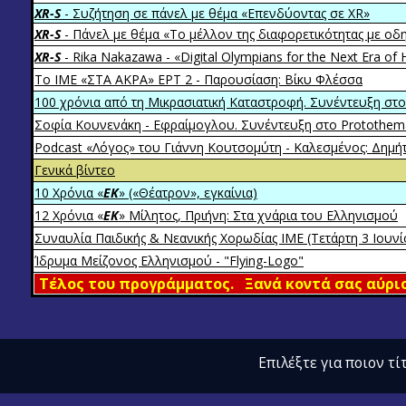
XR-S
- Συζήτηση σε πάνελ με θέμα «Επενδύοντας σε XR»
XR-S
- Πάνελ με θέμα «Το μέλλον της διαφορετικότητας με οδ
XR-S
- Rika Nakazawa - «Digital Olympians for the Next Era of
Το ΙΜΕ «ΣΤΑ ΑΚΡΑ» ΕΡΤ 2 - Παρουσίαση: Βίκυ Φλέσσα
100 χρόνια από τη Μικρασιατική Καταστροφή. Συνέντευξη στο
Σοφία Κουνενάκη - Εφραίμογλου. Συνέντευξη στο Protothem
Podcast «Λόγος» του Γιάννη Κουτσομύτη - Καλεσμένος: Δημ
Γενικά βίντεο
10 Χρόνια «
EK
» («Θέατρον», εγκαίνια)
12 Χρόνια «
EK
» Μίλητος, Πριήνη: Στα χνάρια του Ελληνισμού
Συναυλία Παιδικής & Νεανικής Χορωδίας ΙΜΕ (Τετάρτη 3 Ιουνί
Ίδρυμα Μείζονος Ελληνισμού - "Flying-Logo"
Τέλος του προγράμματος. Ξανά κοντά σας αύριο.
Επιλέξτε για ποιον τί