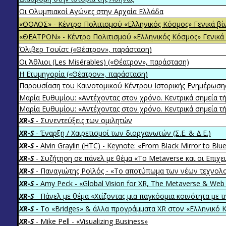
Οι Ολυμπιακοί Αγώνες στην Αρχαία Ελλάδα
«ΘΟΛΟΣ» - Κέντρο Πολιτισμού «Ελληνικός Κόσμος» Γενικά βί
«ΘΕΑΤΡΟΝ» - Κέντρο Πολιτισμού «Ελληνικός Κόσμος» Γενικά 
Όλιβερ Τουίστ («Θέατρον», παράσταση)
Οι Άθλιοι (Les Misérables) («Θέατρον», παράσταση)
Η Ετυμηγορία («Θέατρον», παράσταση)
Παρουσίαση του Καινοτομικού Κέντρου Ιστορικής Ενημέρωσ
Μαρία Ευθυμίου: «Αντέχοντας στον χρόνο. Κεντρικά σημεία τή
Μαρία Ευθυμίου: «Αντέχοντας στον χρόνο. Κεντρικά σημεία τή
XR-S
- Συνεντεύξεις των ομιλητών
XR-S
- Έναρξη / Χαιρετισμοί των διοργανωτών (Σ.Ε. & Δ.Ε.)
XR-S
- Alvin Graylin (HTC) - Keynote: «From Black Mirror to Bl
XR-S
- Συζήτηση σε πάνελ με θέμα «Το Metaverse και οι Επιχε
XR-S
- Παναγιώτης Ροϊλός - «Το αποτύπωμα των νέων τεχνολ
XR-S
- Amy Peck - «Global Vision for XR, The Metaverse & Web 
XR-S
- Πάνελ με θέμα «Χτίζοντας μια παγκόσμια κοινότητα με τ
XR-S
- Το «Bridges» & άλλα προγράμματα XR στον «Ελληνικό 
XR-S
- Mike Pell - «Visualizing Business»