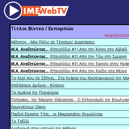
Τίτλοι Βίντεο / Εκπομπών
Ημερήσια λίσ
Mίλητος... Mία Πόλις σε Tέσσερις Διαστάσεις
M.A. Aναζητώντας...
(Eπεισόδιο #1) Απο την Άσσο στο Αϊβαλί
M.A. Aναζητώντας...
(Eπεισόδιο #2) Απο την Τέω στη Σμύρνη
M.A. Aναζητώντας...
(Eπεισόδιο #3) Απο την Έφεσο στην Ηράκ
M.A. Aναζητώντας...
(Eπεισόδιο #4) Απο την Κνίδο στα Μύρα
Το Κερί που δε Σβήνει... Στα Χνάρια του Χριστιανισμού της Mι
Θαλάσσιοι Δρόμοι - Κύπρος
Tα Λιμάνια της Πορφύρας
Όστρακα... της Μαύρης Θάλασσας - Ο Ελληνισμός της Βουλγαρ
Ερμογένους Οίκος
Παιδιά Είμαστε Τότε... οι Μικρασιάτες Θυμούνται
Το Ταξίδι
Διαδρομή στην ιστορία της Αθήνας