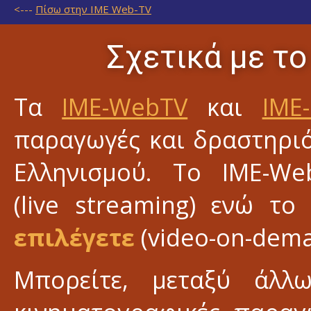
<---
Πίσω στην IME Web-TV
Σχετικά με το
Τα
IME-WebTV
και
IME-
παραγωγές και δραστηριό
Ελληνισμού. Το IME-W
(live streaming) ενώ το
επιλέγετε
(video-on-dema
Μπορείτε, μεταξύ άλλ