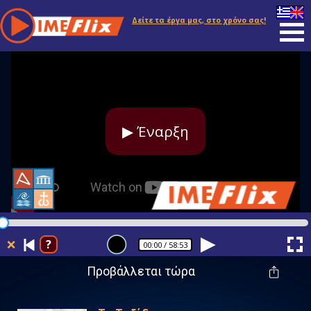
Δείτε τα έργα μας, στο χρόνο σας!
▶ Έναρξη
❌
?
00:00
/ 58:53
Προβάλλεται τώρα