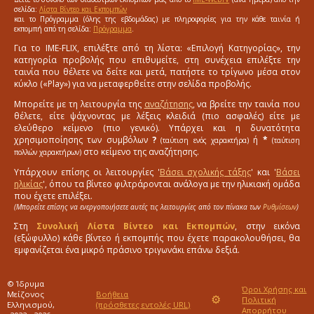
σελίδα:
Λίστα Βίντεο και Εκπομπών
και το Πρόγραμμα (όλης της εβδομάδας) με πληροφορίες για την κάθε ταινία ή
εκπομπή από τη σελίδα:
Πρόγραμμα
.
Για το IME-FLIX, επιλέξτε από τη λίστα: «Επιλογή Κατηγορίας», την
κατηγορία προβολής που επιθυμείτε, στη συνέχεια επιλέξτε την
ταινία που θέλετε να δείτε και μετά, πατήστε το τρίγωνο μέσα στον
κύκλο («Play») για να μεταφερθείτε στην σελίδα προβολής.
Μπορείτε με τη λειτουργία της
αναζήτησης
, να βρείτε την ταινία που
θέλετε, είτε ψάχνοντας με λέξεις κλειδιά (πιο ασφαλές) είτε με
ελεύθερο κείμενο (πιο γενικό). Υπάρχει και η δυνατότητα
χρησιμοποίησης των συμβόλων
?
ή
*
(ταύτιση ενός χαρακτήρα)
(ταύτιση
στο κείμενο της αναζήτησης.
πολλών χαρακτήρων)
Υπάρχουν επίσης οι λειτουργίες '
Βάσει σχολικής τάξης
' και '
Βάσει
ηλικίας
', όπου τα βίντεο φιλτράρονται ανάλογα με την ηλικιακή ομάδα
που έχετε επιλέξει.
(Μπορείτε επίσης να ενεργοποιήσετε αυτές τις λειτουργίες από τον πίνακα των
Ρυθμίσεων
)
Στη
Συνολική Λίστα Βίντεο και Εκπομπών
, στην εικόνα
(εξώφυλλο) κάθε βίντεο ή εκπομπής που έχετε παρακολουθήσει, θα
εμφανίζεται ένα μικρό πράσινο τριγωνάκι επάνω δεξιά.
© Ίδρυμα
Όροι Χρήσης και
Μείζονος
Βοήθεια
⚙
Πολιτική
Ελληνισμού,
(πρόσθετες εντολές URL)
Απορρήτου