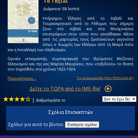
Το Ταξίδι
Διάρκεια: 58 λεπτά
Υπέργηροι Έλληνες από το Αϊβαλί και
Τουρκοκρητικοί από το Ρέθυμνο που σήμερα
ζουν στο Αϊβαλί και στα Μοσχονήσια
επιστρέφουν στον τόπο που γεννήθηκαν. Μέσα
από τις μαρτυρίες τους ζωντανεύουν γεγονότα
όπως ο διωγμός των Ελλήνων από τη Μικρά Ασία
και η Ανταλλαγή των πληθυσμών.
Ωριαίο ντοκιμαντέρ, συμπαραγωγή του Ιδρύματος Μείζονος
Ελληνισμού και της κας Μαρίας Μαυρίκου, που «ταξιδεύει» το θεατή
στο παρελθόν, στα χρόνια 1922-1924.
Περισσότερα ...
Tο ντοκιμαντέρ (στο films.ime.gr)
Δείτε το ΤΩΡΑ από το IME-flix!
|
Βαθμολογήστε το
Σχόλια Επισκεπτών
Σχόλιο για αυτό το βίντεο:
Εισάγετε σχόλιο