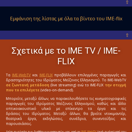
⇧
Εμφάνιση της λίστας με όλα
τα βίντεο του IME-flix
⇧
Σχετικά με το ΙΜΕ ΤV / IME-
FLIX
Τα
IME-WebTV
και
IME-FLIX
προβάλλουν επιλεγμένες παραγωγές και
δραστηριότητες του Ιδρύματος Μείζονος Ελληνισμού. Το IME-WebTV
σε ζωντανή μετάδοση
(live streaming) ενώ το IME-FLIX
την στιγμή
που το επιλέγετε
(video-on-demand).
Μπορείτε, μεταξύ άλλων, να παρακολουθήσετε τις κινηματογραφικές
παραγωγές του Ιδρύματος Μείζονος Ελληνισμού, καθώς και άλλο
οπτικοακουστικό υλικό με επίκεντρο τα έργα και τις
δράσεις του Ιδρύματος. Μεταξύ άλλων, θα βρείτε ντοκιμαντέρ,
θεατρικά έργα, εκδηλώσεις, συνέδρια, συνεντεύξεις και
παρουσιάσεις.
Δείτε το σύνολο των διαθέσιμων εκπομπών μας από το
IME-WebTV
(ανά ημέρα) από την