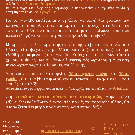
σελίδα:
Λίστα Βίντεο και Εκπομπών
και το Πρόγραμμα (όλης της εβδομάδας) με πληροφορίες για την κάθε ταινία ή
εκπομπή από τη σελίδα:
Πρόγραμμα
.
Για το IME-FLIX, επιλέξτε από τη λίστα: «Επιλογή Κατηγορίας», την
κατηγορία προβολής που επιθυμείτε, στη συνέχεια επιλέξτε την
ταινία που θέλετε να δείτε και μετά, πατήστε το τρίγωνο μέσα στον
κύκλο («Play») για να μεταφερθείτε στην σελίδα προβολής.
Μπορείτε με τη λειτουργία της
αναζήτησης
, να βρείτε την ταινία που
θέλετε, είτε ψάχνοντας με λέξεις κλειδιά (πιο ασφαλές) είτε με
ελεύθερο κείμενο (πιο γενικό). Υπάρχει και η δυνατότητα
χρησιμοποίησης των συμβόλων
?
ή
*
(ταύτιση ενός χαρακτήρα)
(ταύτιση
στο κείμενο της αναζήτησης.
πολλών χαρακτήρων)
Υπάρχουν επίσης οι λειτουργίες '
Βάσει σχολικής τάξης
' και '
Βάσει
ηλικίας
', όπου τα βίντεο φιλτράρονται ανάλογα με την ηλικιακή ομάδα
που έχετε επιλέξει.
(Μπορείτε επίσης να ενεργοποιήσετε αυτές τις λειτουργίες από τον πίνακα των
Ρυθμίσεων
)
Στη
Συνολική Λίστα Βίντεο και Εκπομπών
, στην εικόνα
(εξώφυλλο) κάθε βίντεο ή εκπομπής που έχετε παρακολουθήσει, θα
εμφανίζεται ένα μικρό πράσινο τριγωνάκι επάνω δεξιά.
© Ίδρυμα
Όροι Χρήσης και
Μείζονος
Βοήθεια
⚙
Πολιτική
Ελληνισμού,
(πρόσθετες εντολές URL)
Απορρήτου