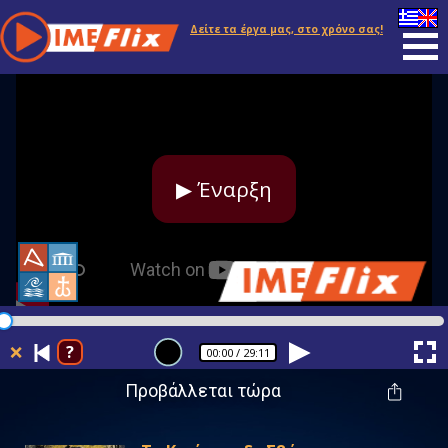
Δείτε τα έργα μας, στο χρόνο σας!
▶ Έναρξη
❌
?
00:00
/ 29:11
Προβάλλεται τώρα