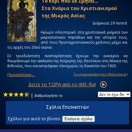
Το Κερί που δε Σβήνει...
Στα Χνάρια του Χριστιανισμού
της Mικράς Aσίας
Διάρκεια: 29 λεπτά
Ημίωρο οδοιπορικό στα χριστιανικά μνημεία των
μικρασιατικών παραλίων και την ιστορία τους,
από τους Πρωτοχριστιανικούς χρόνους μέχρι και
τις αρχές του 20ού αιώνα.
Σε τρισδιάστατη αναπαράσταση έχουμε την ευκαιρία να
θαυμάσουμε την εκκλησία της Kοίμησης της Θεοτόκου στη Nίκαια της
Bιθυνίας, που καταστράφηκε ολοσχερώς τη δεκαετία του 1920.
Περισσότερα ...
Tο ντοκιμαντέρ (στο films.ime.gr)
Δείτε το ΤΩΡΑ από το IME-flix!
|
Βαθμολογήστε το
Σχόλια Επισκεπτών
Σχόλιο για αυτό το βίντεο:
Εισάγετε σχόλιο