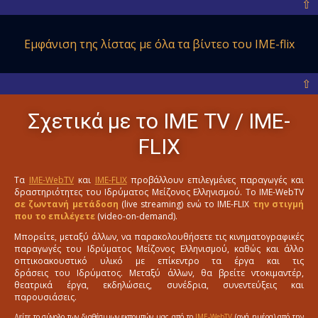
⇧
Εμφάνιση της λίστας με όλα
τα βίντεο του IME-flix
⇧
Σχετικά με το ΙΜΕ ΤV / IME-
FLIX
Τα
IME-WebTV
και
IME-FLIX
προβάλλουν επιλεγμένες παραγωγές και
δραστηριότητες του Ιδρύματος Μείζονος Ελληνισμού. Το IME-WebTV
σε ζωντανή μετάδοση
(live streaming) ενώ το IME-FLIX
την στιγμή
που το επιλέγετε
(video-on-demand).
Μπορείτε, μεταξύ άλλων, να παρακολουθήσετε τις κινηματογραφικές
παραγωγές του Ιδρύματος Μείζονος Ελληνισμού, καθώς και άλλο
οπτικοακουστικό υλικό με επίκεντρο τα έργα και τις
δράσεις του Ιδρύματος. Μεταξύ άλλων, θα βρείτε ντοκιμαντέρ,
θεατρικά έργα, εκδηλώσεις, συνέδρια, συνεντεύξεις και
παρουσιάσεις.
Δείτε το σύνολο των διαθέσιμων εκπομπών μας από το
IME-WebTV
(ανά ημέρα) από την